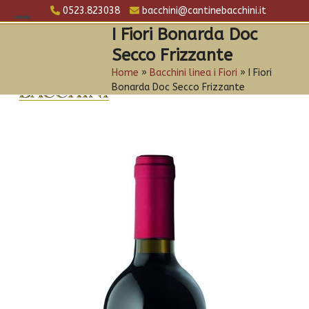
Skip
0523.823038
bacchini@cantinebacchini.it
to
Open
Close
I Fiori Bonarda Doc
content
Secco Frizzante
mobile
mobile
Home
»
Bacchini linea i Fiori
»
I Fiori
menu
menu
Bonarda Doc Secco Frizzante