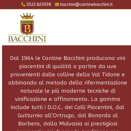
Skip
0523.823038
bacchini@cantinebacchini.it
to
Open
Close
content
mobile
mobile
menu
menu
Dal 1964 le Cantine Bacchini producono vini
piacentini di qualità a partire da uve
provenienti dalle colline della Val Tidone e
abbinando al metodo della rifermentazione
naturale le più moderne tecniche di
vinificazione e affinamento. La gamma
include tutti i D.O.C. dei Colli Piacentini, dal
Gutturnio all’Ortrugo, dal Bonarda al
Barbera, dalla Malvasia ai prestigiosi