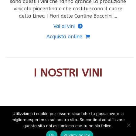
sono questi i vini che fanno grande la produzione
vinicola piacentina e che costituiscono il cuore
della Linea I Fiori delle Cantine Bacchini….
Vai ai vini
Acquista online
I NOSTRI VINI
Use
the
Utilizziamo i cookie per essere sicuri che tu possa avere la
left
migliore esperienza sul nostro sito. Se continui ad utilizzare
Press
and
questo sito noi assumiamo che tu ne sia felice.
© 2026 Cantine Bacchini | Via Moretta 58 Borgonovo Val
escape
right
Tidone (PC) P.I. 00110850336
Ok
Privacy policy